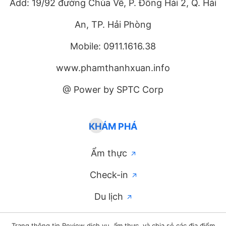
Add: 19/92 đường Chùa Vẽ, P. Đông Hải 2, Q. Hải
An, TP. Hải Phòng
Mobile: 0911.1616.38
www.phamthanhxuan.info
@ Power by SPTC Corp
KHÁM PHÁ
Ẩm thực
Check-in
Du lịch
Trang thông tin Review dịch vụ, ẩm thực, và chia sẻ các địa điểm