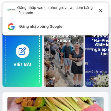
Đăng nhập vào haiphongreviews.com bằng
×
tài khoản
Đăng nhập bằng Google
Đa dạng tour
Khai trư
“giữ chân” du
chương t
khách
“Hải Phò
Café kh
nghiệp s
tạo”
VIẾT BÀI