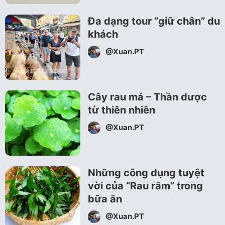
Đa dạng tour “giữ chân” du
khách
@Xuan.PT
Cây rau má – Thần dược
từ thiên nhiên
@Xuan.PT
Những công dụng tuyệt
vời của “Rau răm” trong
bữa ăn
@Xuan.PT