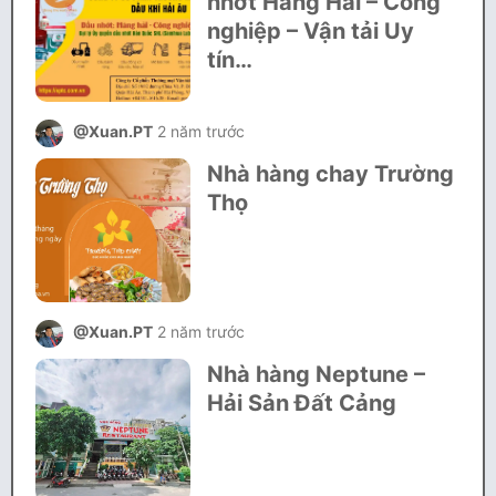
nhớt Hàng Hải – Công
nghiệp – Vận tải Uy
tín…
@Xuan.PT
2 năm trước
Nhà hàng chay Trường
Thọ
@Xuan.PT
2 năm trước
Nhà hàng Neptune –
Hải Sản Đất Cảng