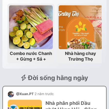
Combo nước Chanh
Nhà hàng chay
+ Gừng + Sả +
Trường Thọ
Đường thô + Muối…
Đời sống hằng ngày
@Xuan.PT
2 năm trước
Nhà phân phối Dầu