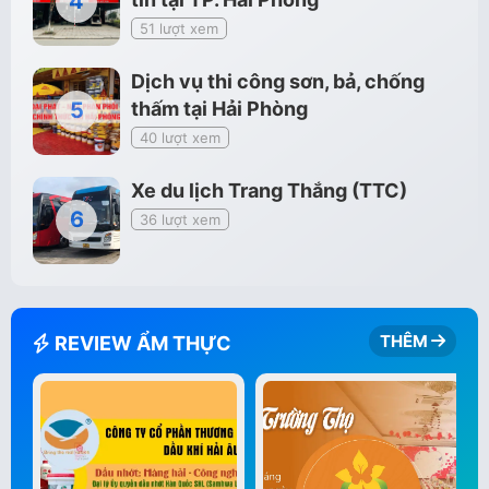
51 lượt xem
Dịch vụ thi công sơn, bả, chống
thấm tại Hải Phòng
40 lượt xem
Xe du lịch Trang Thắng (TTC)
36 lượt xem
THÊM
REVIEW ẨM THỰC