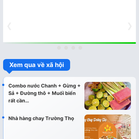
❮
❯
Xem qua về xã hội
Combo nước Chanh + Gừng +
Sả + Đường thô + Muối biển
rất cần…
Nhà hàng chay Trường Thọ