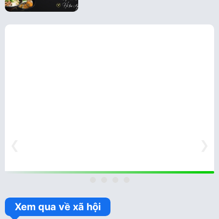
❮
❯
Xem qua về xã hội