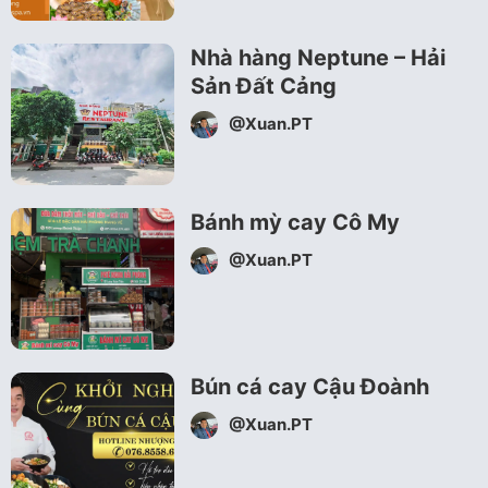
Nhà hàng Neptune – Hải
Sản Đất Cảng
@Xuan.PT
Bánh mỳ cay Cô My
@Xuan.PT
Bún cá cay Cậu Đoành
@Xuan.PT