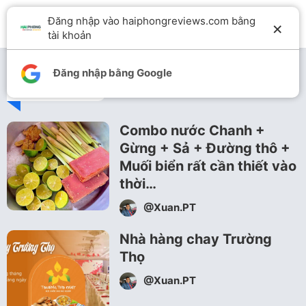
Đăng nhập vào haiphongreviews.com bằng
×
tài khoản
Đăng nhập bằng Google
Ẩm thực
Combo nước Chanh +
Gừng + Sả + Đường thô +
Muối biển rất cần thiết vào
thời…
@Xuan.PT
Nhà hàng chay Trường
Thọ
@Xuan.PT