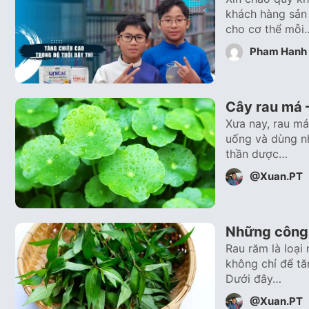
khách hàng sản 
cho cơ thể mỗi
Pham Hanh
Cây rau má 
Xưa nay, rau má
uống và dùng nh
thần dược…
@Xuan.PT
Những công 
Rau răm là loại
không chỉ để tă
Dưới đây…
@Xuan.PT