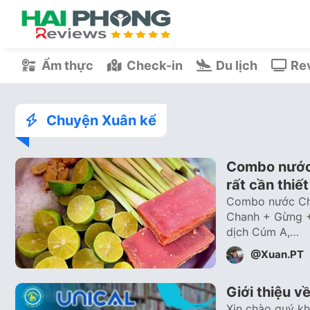
Ẩm thực
Check-in
Du lịch
Rev
Chuyện Xuân kể
Combo nước 
rất cần thiế
Combo nước Ch
Chanh + Gừng + 
dịch Cúm A,…
@Xuan.PT
Giới thiệu 
Xin chào quý kh