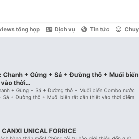
iews tổng hợp
Dịch vụ
Tin tức
Chuy
Chanh + Gừng + Sả + Đường thô + Muối biển
t vào thời…
anh + Gừng + Sả + Đường thô + Muối biển Combo nước
Sả + Đường thô + Muối biển rất cần thiết vào thời điểm
về CANXI UNICAL FORRICE
ách hàng thân mến! Chúng tôi tự hào giới thiệu đến quý