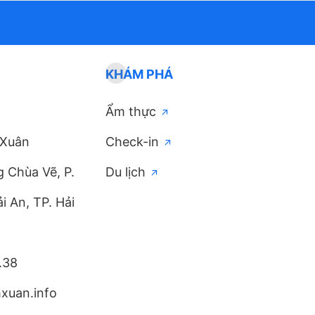
KHÁM PHÁ
Ẩm thực
 Xuân
Check-in
 Chùa Vẽ, P.
Du lịch
i An, TP. Hải
.38
uan.info