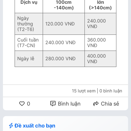
Dịch vụ
100cm
lớn
-140cm)
(>140cm)
Ngày
240.000
thường
120.000 VNĐ
VNĐ
(T2-T6)
Cuối tuần
360.000
240.000 VNĐ
(T7-CN)
VNĐ
400.000
Ngày lễ
280.000 VNĐ
VNĐ
15 lượt xem
| 0 bình luận
0
Bình luận
Chia sẻ
Đề xuất cho bạn