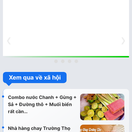
❮
❯
Xem qua về xã hội
Combo nước Chanh + Gừng +
Sả + Đường thô + Muối biển
rất cần…
Nhà hàng chay Trường Thọ